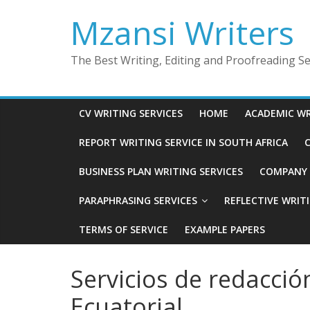
Skip
Mzansi Writers
to
content
The Best Writing, Editing and Proofreading Ser
CV WRITING SERVICES
HOME
ACADEMIC WR
REPORT WRITING SERVICE IN SOUTH AFRICA
C
BUSINESS PLAN WRITING SERVICES
COMPANY P
PARAPHRASING SERVICES
REFLECTIVE WRIT
TERMS OF SERVICE
EXAMPLE PAPERS
Servicios de redacci
Ecuatorial